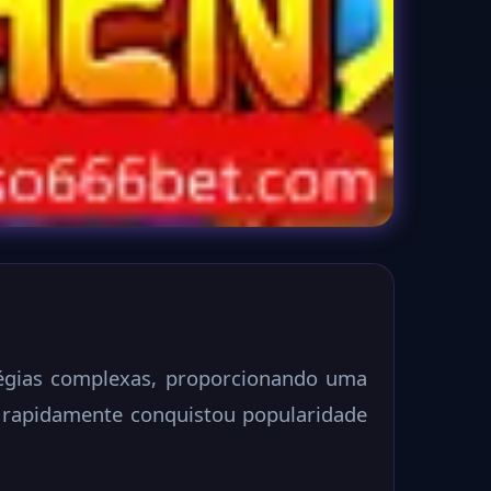
égias complexas, proporcionando uma
o rapidamente conquistou popularidade