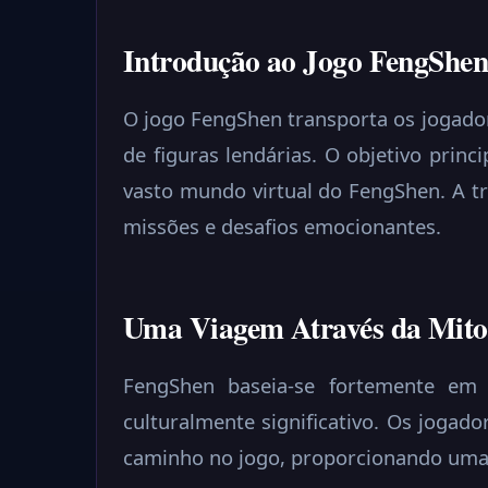
Introdução ao Jogo FengShe
O jogo FengShen transporta os jogador
de figuras lendárias. O objetivo princ
vasto mundo virtual do FengShen. A 
missões e desafios emocionantes.
Uma Viagem Através da Mito
FengShen baseia-se fortemente em 
culturalmente significativo. Os joga
caminho no jogo, proporcionando uma l