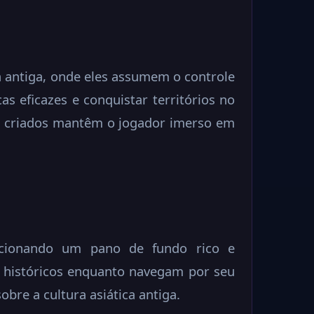
a antiga, onde eles assumem o controle
as eficazes e conquistar territórios no
e criados mantêm o jogador imerso em
orcionando um pano de fundo rico e
s históricos enquanto navegam por seu
re a cultura asiática antiga.