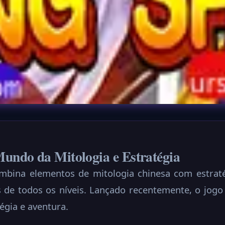
ndo da Mitologia e Estratégia
mbina elementos de mitologia chinesa com estrat
s de todos os níveis. Lançado recentemente, o jog
égia e aventura.