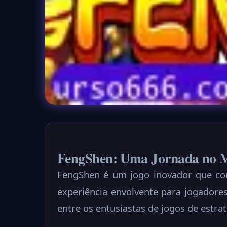
FengShen: Uma Jornada no Mu
FengShen é um jogo inovador que co
experiência envolvente para jogadore
entre os entusiastas de jogos de estrat