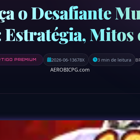
a o Desafiante M
Estratégia, Mitos
2026-06-13
678X
3 min de leitura
B
RTIGO PREMIUM
AEROBICPG.com