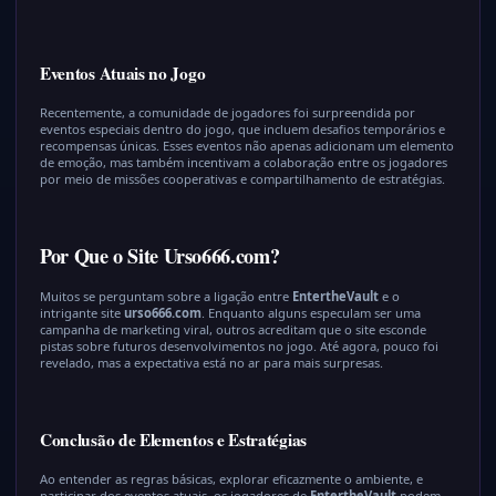
Eventos Atuais no Jogo
Recentemente, a comunidade de jogadores foi surpreendida por
eventos especiais dentro do jogo, que incluem desafios temporários e
recompensas únicas. Esses eventos não apenas adicionam um elemento
de emoção, mas também incentivam a colaboração entre os jogadores
por meio de missões cooperativas e compartilhamento de estratégias.
Por Que o Site Urso666.com?
Muitos se perguntam sobre a ligação entre
EntertheVault
e o
intrigante site
urso666.com
. Enquanto alguns especulam ser uma
campanha de marketing viral, outros acreditam que o site esconde
pistas sobre futuros desenvolvimentos no jogo. Até agora, pouco foi
revelado, mas a expectativa está no ar para mais surpresas.
Conclusão de Elementos e Estratégias
Ao entender as regras básicas, explorar eficazmente o ambiente, e
participar dos eventos atuais, os jogadores de
EntertheVault
podem