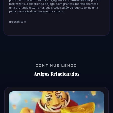
maximizar sua experiência de jogo. Com gráficos impressionantes e
uma profunda história narrativa, cada sessão de jogo se torna uma
parte memorável de uma aventura maior.
urso666.com
CONTINUE LENDO
Artigos Relacionados