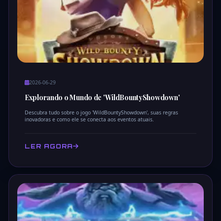
2026-06-29
Explorando o Mundo de 'WildBountyShowdown'
Descubra tudo sobre o jogo 'WildBountyShowdown', suas regras
inovadoras e como ele se conecta aos eventos atuais.
LER AGORA