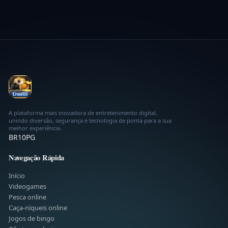
A plataforma mais inovadora de entretenimento digital,
unindo diversão, segurança e tecnologia de ponta para a sua
melhor experiência.
BR10PG
Navegação Rápida
Início
Videogames
Pesca online
Caça-níqueis online
Jogos de bingo