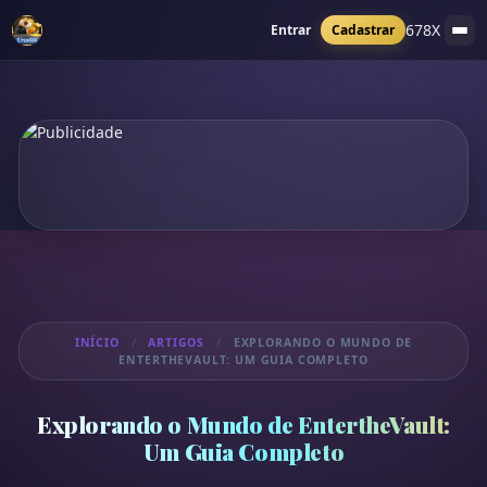
678X
Entrar
Cadastrar
INÍCIO
/
ARTIGOS
/
EXPLORANDO O MUNDO DE
ENTERTHEVAULT: UM GUIA COMPLETO
Explorando o Mundo de EntertheVault:
Um Guia Completo