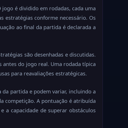
 O jogo é dividido em rodadas, cada uma
as estratégias conforme necessário. Os
ação ao final da partida é declarada a
tratégias são desenhadas e discutidas.
s antes do jogo real. Uma rodada típica
as para reavaliações estratégicas.
da partida e podem variar, incluindo a
 da competição. A pontuação é atribuída
o e a capacidade de superar obstáculos