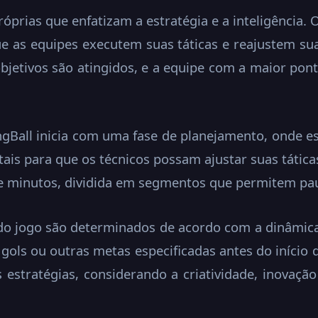
prias que enfatizam a estratégia e a inteligência.
e as equipes executem suas táticas e reajustem su
etivos são atingidos, e a equipe com a maior pontu
gBall inicia com uma fase de planejamento, onde es
is para que os técnicos possam ajustar suas tática
e minutos, dividida em segmentos que permitem paus
do jogo são determinados de acordo com a dinâmica 
 gols ou outras metas especificadas antes do início
 estratégias, considerando a criatividade, inovaçã