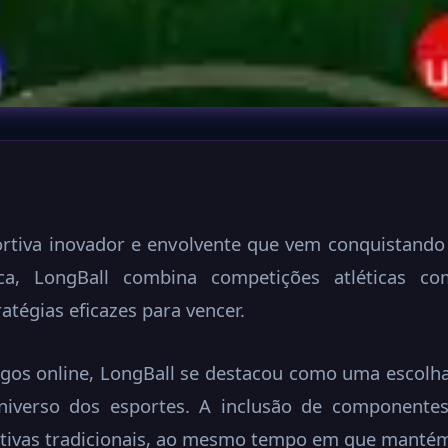
ortiva inovador e envolvente que vem conquistand
a, LongBall combina competições atléticas com
ratégias eficazes para vencer.
ogos online, LongBall se destacou como uma escolh
universo dos esportes. A inclusão de componente
tivas tradicionais, ao mesmo tempo em que mantém 