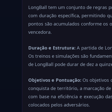
LongBall tem um conjunto de regras pró
com duração específica, permitindo qu
pontos são acumulados conforme os obj
vencedora.
Duração e Estrutura:
A partida de Lon
Os treinos e simulações são fundamenta
de LongBall pode durar de dez a quinz
Objetivos e Pontuação:
Os objetivos 
conquista de território, a marcação de
com base na eficiência e execução das
colocados pelos adversários.