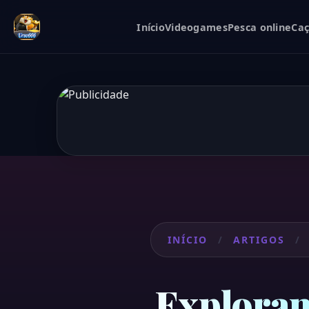
Início
Videogames
Pesca online
Caç
INÍCIO
/
ARTIGOS
/
Exploran