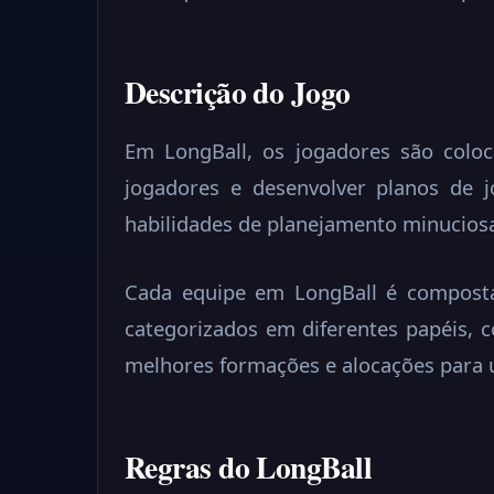
Descrição do Jogo
Em LongBall, os jogadores são coloc
jogadores e desenvolver planos de 
habilidades de planejamento minuciosa
Cada equipe em LongBall é composta 
categorizados em diferentes papéis, c
melhores formações e alocações para ut
Regras do LongBall