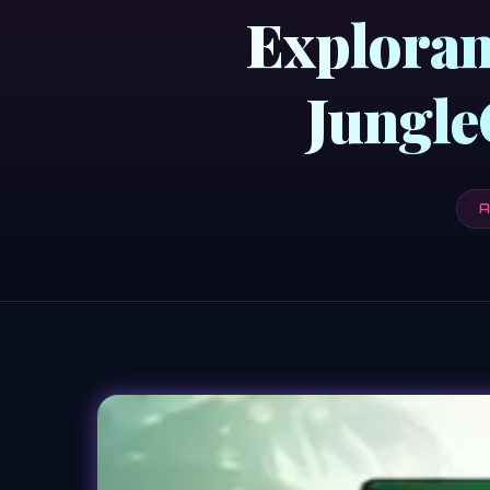
Exploran
Jungl
A