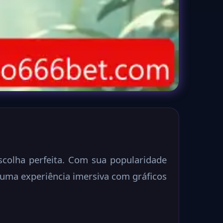
colha perfeita. Com sua popularidade
uma experiência imersiva com gráficos