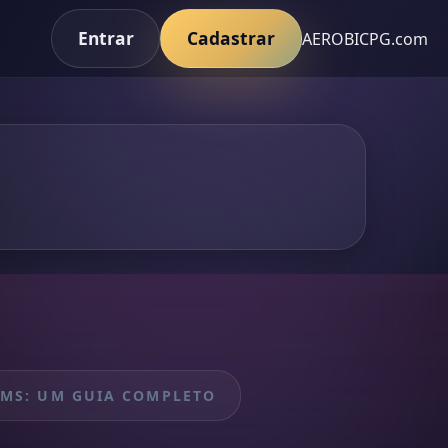
Entrar
Cadastrar
AEROBICPG.com
MS: UM GUIA COMPLETO