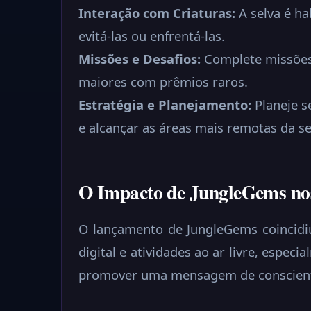
Interação com Criaturas:
A selva é ha
evitá-las ou enfrentá-las.
Missões e Desafios:
Complete missões 
maiores com prêmios raros.
Estratégia e Planejamento:
Planeje s
e alcançar as áreas mais remotas da se
O Impacto de JungleGems nos
O lançamento de JungleGems coincidi
digital e atividades ao ar livre, espe
promover uma mensagem de conscienti