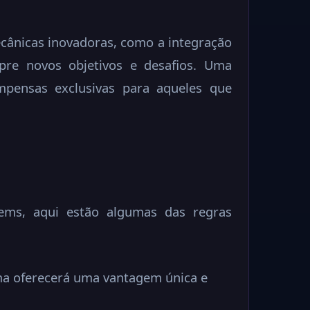
cânicas inovadoras, como a integração
pre novos objetivos e desafios. Uma
ompensas exclusivas para aqueles que
ems, aqui estão algumas das regras
ema oferecerá uma vantagem única e