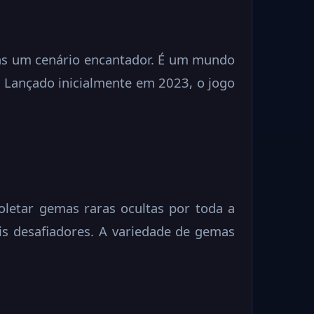
as um cenário encantador. É um mundo
s. Lançado inicialmente em 2023, o jogo
letar gemas raras ocultas por toda a
is desafiadores. A variedade de gemas