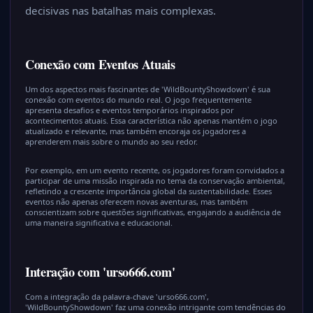
decisivas nas batalhas mais complexas.
Conexão com Eventos Atuais
Um dos aspectos mais fascinantes de 'WildBountyShowdown' é sua
conexão com eventos do mundo real. O jogo frequentemente
apresenta desafios e eventos temporários inspirados por
acontecimentos atuais. Essa característica não apenas mantém o jogo
atualizado e relevante, mas também encoraja os jogadores a
aprenderem mais sobre o mundo ao seu redor.
Por exemplo, em um evento recente, os jogadores foram convidados a
participar de uma missão inspirada no tema da conservação ambiental,
refletindo a crescente importância global da sustentabilidade. Esses
eventos não apenas oferecem novas aventuras, mas também
conscientizam sobre questões significativas, engajando a audiência de
uma maneira significativa e educacional.
Interação com 'urso666.com'
Com a integração da palavra-chave 'urso666.com',
'WildBountyShowdown' faz uma conexão intrigante com tendências do