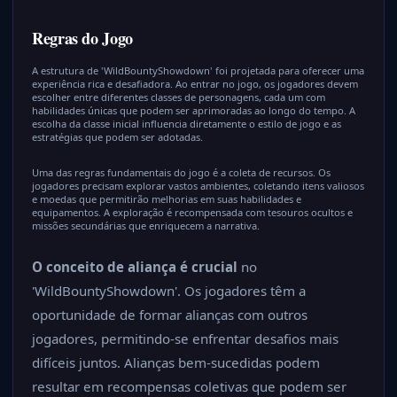
Regras do Jogo
A estrutura de 'WildBountyShowdown' foi projetada para oferecer uma
experiência rica e desafiadora. Ao entrar no jogo, os jogadores devem
escolher entre diferentes classes de personagens, cada um com
habilidades únicas que podem ser aprimoradas ao longo do tempo. A
escolha da classe inicial influencia diretamente o estilo de jogo e as
estratégias que podem ser adotadas.
Uma das regras fundamentais do jogo é a coleta de recursos. Os
jogadores precisam explorar vastos ambientes, coletando itens valiosos
e moedas que permitirão melhorias em suas habilidades e
equipamentos. A exploração é recompensada com tesouros ocultos e
missões secundárias que enriquecem a narrativa.
O conceito de aliança é crucial
no
'WildBountyShowdown'. Os jogadores têm a
oportunidade de formar alianças com outros
jogadores, permitindo-se enfrentar desafios mais
difíceis juntos. Alianças bem-sucedidas podem
resultar em recompensas coletivas que podem ser