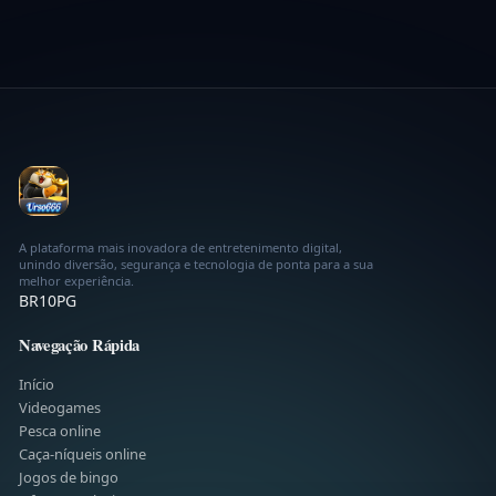
A plataforma mais inovadora de entretenimento digital,
unindo diversão, segurança e tecnologia de ponta para a sua
melhor experiência.
BR10PG
Navegação Rápida
Início
Videogames
Pesca online
Caça-níqueis online
Jogos de bingo